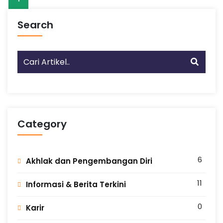
n
r
a
e
s
Search
i
S
I
A
P
-
S
h
o
Category
l
e
h
I
6
Akhlak dan Pengembangan Diri
l
m
u
11
Informasi & Berita Terkini
A
m
0
Karir
a
l