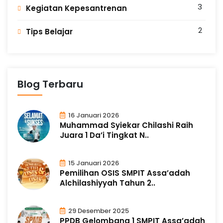
3
Kegiatan Kepesantrenan
P
r
e
2
Tips Belajar
s
t
a
s
i
Blog Terbaru
16 Januari 2026
Muhammad Syiekar Chilashi Raih
Juara 1 Da’i Tingkat N..
15 Januari 2026
Pemilihan OSIS SMPIT Assa’adah
Alchilashiyyah Tahun 2..
29 Desember 2025
PPDB Gelombang 1 SMPIT Assa’adah