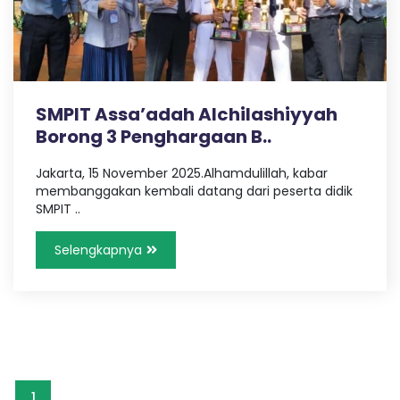
a
c
s
h
i
h
y
y
SMPIT Assa’adah Alchilashiyyah
a
i
Borong 3 Penghargaan B..
h
-
M
Jakarta, 15 November 2025.Alhamdulillah, kabar
O
e
membanggakan kembali datang dari peserta didik
m
SMPIT ..
b
n
a
Selengkapnya
n
l
g
u
n
i
g
e
n
e
1