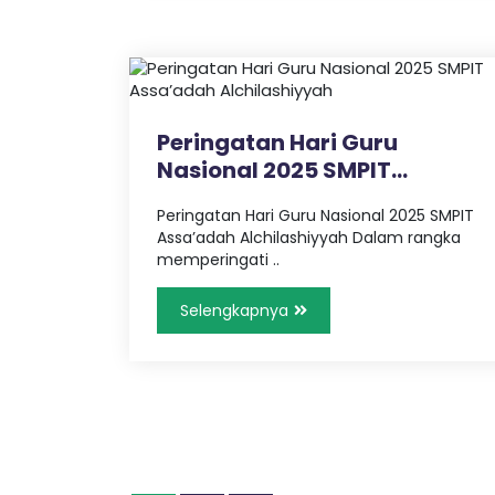
P
r
e
s
t
a
Peringatan Hari Guru
s
i
Nasional 2025 SMPIT
Assa’adah Al..
Peringatan Hari Guru Nasional 2025 SMPIT
Assa’adah Alchilashiyyah Dalam rangka
memperingati ..
Selengkapnya