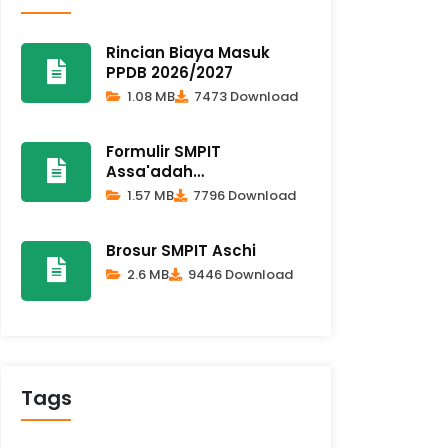
Rincian Biaya Masuk
PPDB 2026/2027
1.08 MB
7473 Download
Formulir SMPIT
Assa'adah
Alchilashiyyah 2026-2027
1.57 MB
7796 Download
Brosur SMPIT Aschi
2.6 MB
9446 Download
Tags