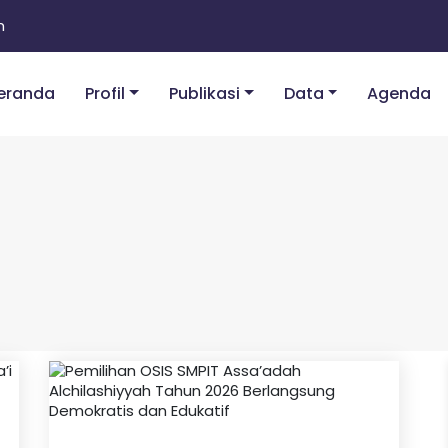
m
eranda
Profil
Publikasi
Data
Agenda