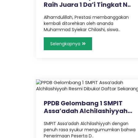
a
Raih Juara 1 Da’i Tingkat N..
c
s
h
Alhamdulillah, Prestasi membanggakan
i
kembali ditorehkan oleh ananda
h
y
Muhammad Syiekar Chilashi, siswa..
y
a
i
Selengkapnya
h
-
M
O
e
m
b
n
a
n
l
g
u
PPDB Gelombang 1 SMPIT
n
Assa’adah Alchilashiyyah
i
g
Resmi..
e
SMPIT Assa’adah Alchilashiyyah dengan
n
n
penuh rasa syukur mengumumkan bahwa
e
Penerimaan Peserta D..
r