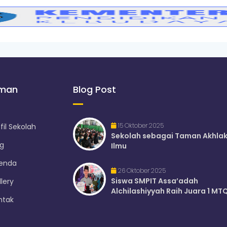
aman
Blog Post
15 Oktober 2025
fil Sekolah
Sekolah sebagai Taman Akhla
og
Ilmu
enda
26 Oktober 2025
Siswa SMPIT Assa’adah
lery
Alchilashiyyah Raih Juara 1 MTQ
ntak
Ajang Alpus..