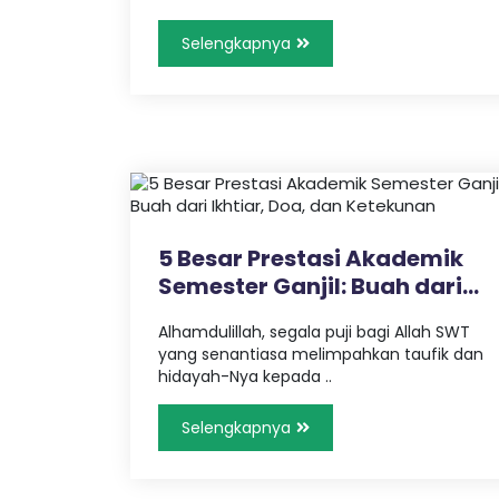
a
e
s
Selengkapnya
i
S
I
A
P
-
S
h
o
5 Besar Prestasi Akademik
l
Semester Ganjil: Buah dari
e
h
Ik..
I
Alhamdulillah, segala puji bagi Allah SWT
l
yang senantiasa melimpahkan taufik dan
m
hidayah-Nya kepada ..
u
A
Selengkapnya
m
a
l