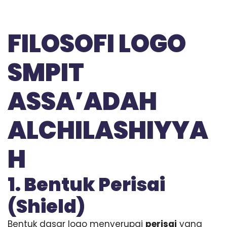
n
r
a
e
s
FILOSOFI LOGO
i
S
I
SMPIT
A
P
-
ASSA’ADAH
S
h
o
ALCHILASHIYYA
l
e
h
H
I
l
m
1. Bentuk Perisai
u
A
(Shield)
m
a
Bentuk dasar logo menyerupai
perisai
yang
l