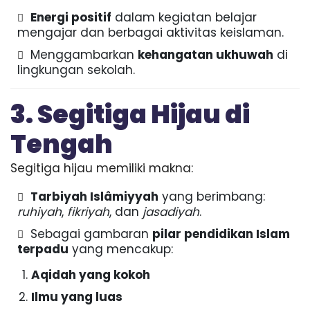
Energi positif
dalam kegiatan belajar
mengajar dan berbagai aktivitas keislaman.
Menggambarkan
kehangatan ukhuwah
di
lingkungan sekolah.
3. Segitiga Hijau di
Tengah
Segitiga hijau memiliki makna:
Tarbiyah Islâmiyyah
yang berimbang:
ruhiyah
,
fikriyah
, dan
jasadiyah
.
Sebagai gambaran
pilar pendidikan Islam
terpadu
yang mencakup:
Aqidah yang kokoh
Ilmu yang luas