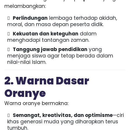
P
melambangkan:
r
e
Perlindungan
lembaga terhadap akidah,
s
moral, dan masa depan peserta didik.
t
Kekuatan dan keteguhan
dalam
a
menghadapi tantangan zaman.
s
i
Tanggung jawab pendidikan
yang
menjaga siswa agar tetap berada dalam
nilai-nilai Islam.
2. Warna Dasar
Oranye
Warna oranye bermakna:
Semangat, kreativitas, dan optimisme
—ciri
khas generasi muda yang diharapkan terus
tumbuh.