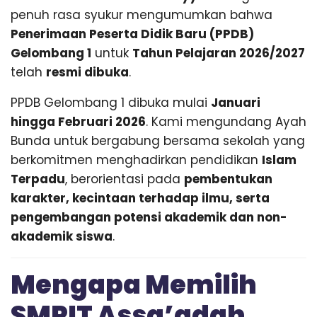
n
r
penuh rasa syukur mengumumkan bahwa
a
e
s
Penerimaan Peserta Didik Baru (PPDB)
i
Gelombang 1
untuk
Tahun Pelajaran 2026/2027
S
telah
resmi dibuka
.
I
A
PPDB Gelombang 1 dibuka mulai
Januari
P
-
hingga Februari 2026
. Kami mengundang Ayah
S
Bunda untuk bergabung bersama sekolah yang
h
berkomitmen menghadirkan pendidikan
Islam
o
l
Terpadu
, berorientasi pada
pembentukan
e
karakter, kecintaan terhadap ilmu, serta
h
pengembangan potensi akademik dan non-
I
l
akademik siswa
.
m
u
A
Mengapa Memilih
m
a
SMPIT Assa’adah
l