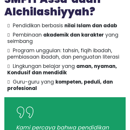
P
Alchilashiyyah?
r
e
s
Pendidikan berbasis
nilai Islam dan adab
t
a
Pembinaan
akademik dan karakter
yang
s
seimbang
i
Program unggulan: tahsin, fiqih ibadah,
pembiasaan ibadah, dan penguatan literasi
Lingkungan belajar yang
aman, nyaman,
Kondusif dan mendidik
Guru-guru yang
kompeten, peduli, dan
profesional
Kami percaya bahwa pendidikan