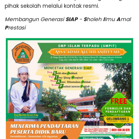
pihak sekolah melalui kontak resmi.
Membangun Generasi
SIAP
-
S
holeh
I
lmu
A
mal
P
restasi