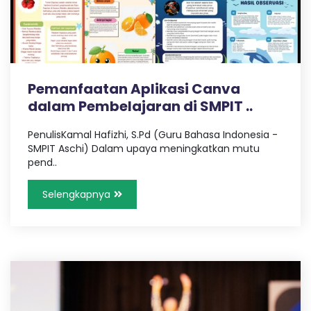
a
c
s
h
i
h
y
y
Pemanfaatan Aplikasi Canva
a
i
dalam Pembelajaran di SMPIT ..
h
-
M
PenulisKamal Hafizhi, S.Pd (Guru Bahasa Indonesia -
O
e
SMPIT Aschi) Dalam upaya meningkatkan mutu
m
pend..
b
n
a
Selengkapnya
n
l
g
u
n
i
g
e
n
e