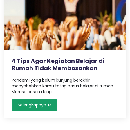
n
r
a
e
s
i
S
I
A
P
-
S
h
4 Tips Agar Kegiatan Belajar di
o
Rumah Tidak Membosankan
l
e
Pandemi yang belum kunjung berakhir
h
menyebabkan kamu tetap harus belajar di rumah.
I
Merasa bosan deng..
l
m
Selengkapnya
u
A
m
a
l