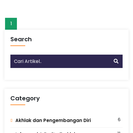
P
r
e
s
1
t
a
Search
s
i
Category
6
Akhlak dan Pengembangan Diri