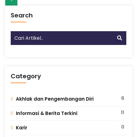
n
r
a
e
s
Search
i
S
I
A
P
-
S
h
o
Category
l
e
h
I
6
Akhlak dan Pengembangan Diri
l
m
u
11
Informasi & Berita Terkini
A
m
0
Karir
a
l