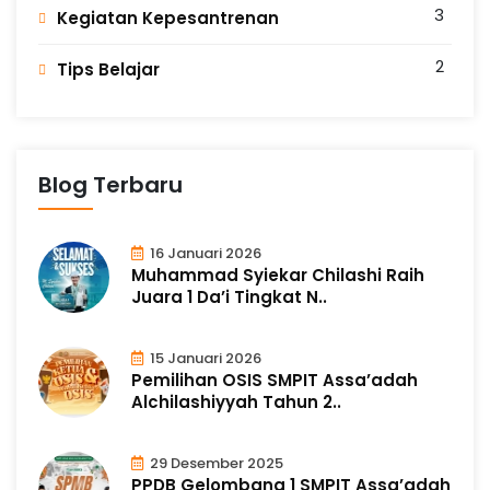
3
Kegiatan Kepesantrenan
P
r
e
2
Tips Belajar
s
t
a
s
i
Blog Terbaru
16 Januari 2026
Muhammad Syiekar Chilashi Raih
Juara 1 Da’i Tingkat N..
15 Januari 2026
Pemilihan OSIS SMPIT Assa’adah
Alchilashiyyah Tahun 2..
29 Desember 2025
PPDB Gelombang 1 SMPIT Assa’adah