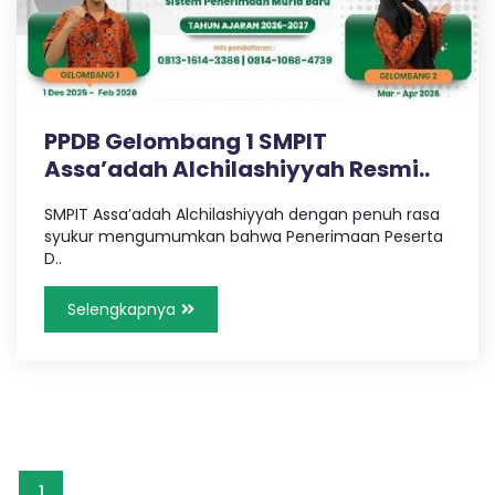
a
c
s
h
i
h
y
y
PPDB Gelombang 1 SMPIT
a
i
Assa’adah Alchilashiyyah Resmi..
h
-
M
SMPIT Assa’adah Alchilashiyyah dengan penuh rasa
O
e
syukur mengumumkan bahwa Penerimaan Peserta
m
D..
b
n
a
Selengkapnya
n
l
g
u
n
i
g
e
n
e
1