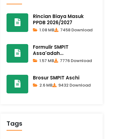
Rincian Biaya Masuk
PPDB 2026/2027
1.08 MB
7458 Download
Formulir SMPIT
Assa'adah
Alchilashiyyah 2026-2027
1.57 MB
7776 Download
Brosur SMPIT Aschi
2.6 MB
9432 Download
Tags