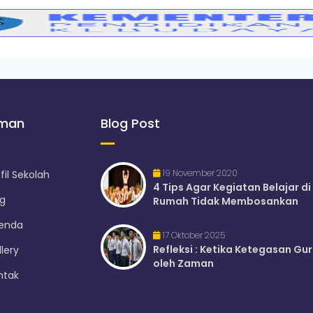
aman
Blog Post
19 November 2020
fil Sekolah
4 Tips Agar Kegiatan Belajar di
og
Rumah Tidak Membosankan
enda
17 Oktober 2025
Refleksi : Ketika Ketegasan Gur
lery
oleh Zaman
ntak