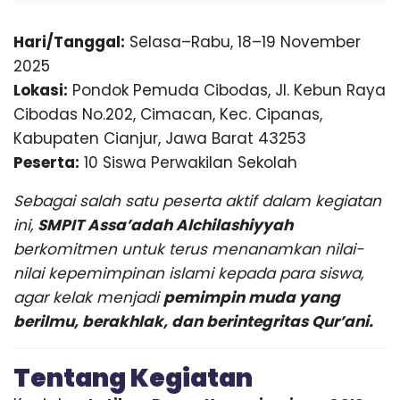
n
r
a
e
Hari/Tanggal:
Selasa–Rabu, 18–19 November
s
i
2025
S
Lokasi:
Pondok Pemuda Cibodas, Jl. Kebun Raya
I
A
Cibodas No.202, Cimacan, Kec. Cipanas,
P
Kabupaten Cianjur, Jawa Barat 43253
-
Peserta:
10 Siswa Perwakilan Sekolah
S
h
Sebagai salah satu peserta aktif dalam kegiatan
o
l
ini,
SMPIT Assa’adah Alchilashiyyah
e
berkomitmen untuk terus menanamkan nilai-
h
nilai kepemimpinan islami kepada para siswa,
I
l
agar kelak menjadi
pemimpin muda yang
m
berilmu, berakhlak, dan berintegritas Qur’ani.
u
A
m
Tentang Kegiatan
a
l