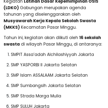
Kegiatan
Latihan Dasar Kepemimpinan OSIS
P
(LDKO)
Gabungan merupakan agenda
r
tahunan yang diselenggarakan oleh
e
s
Musyawarah Kerja Kepala Sekolah Swasta
t
(MKKS)
Kecamatan Pasar Minggu.
a
s
Tahun ini, kegiatan akan diikuti oleh
16 sekolah
i
swasta
di wilayah Pasar Minggu, di antaranya:
SMPIT Assa’adah Alchilashiyyah Jakarta
SMP YASPORBI II Jakarta Selatan
SMP Islam ASSALAAM Jakarta Selatan
SMP Sumbangsih Jakarta Selatan
SMP Strada Marga Mulia
SMP SULUH Jakarta