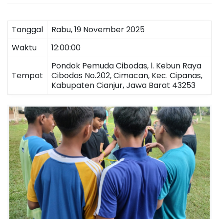
a
c
s
h
Tanggal
Rabu, 19 November 2025
i
h
y
Waktu
12:00:00
y
Pondok Pemuda Cibodas, l. Kebun Raya
a
i
Tempat
Cibodas No.202, Cimacan, Kec. Cipanas,
h
Kabupaten Cianjur, Jawa Barat 43253
-
M
O
e
m
b
n
a
n
l
g
u
n
i
g
e
n
e